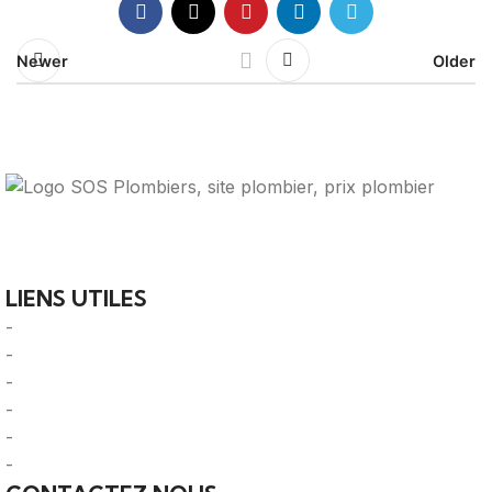
Newer
Older
Votre guide ultime pour trouver des solutions de
plomberie fiables et des professionnels qualifiés près de
chez vous.
LIENS UTILES
-
A Propos
-
Mentions Légales
-
Politique de Confidentialité
-
CGU/CGV
-
Le Mag'
-
Sitemap