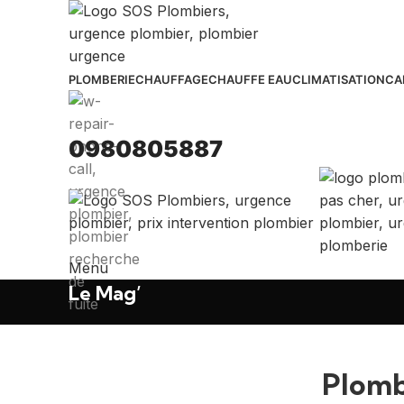
PLOMBERIE
CHAUFFAGE
CHAUFFE EAU
CLIMATISATION
CA
0980805887
Menu
Le Mag’
Plombi